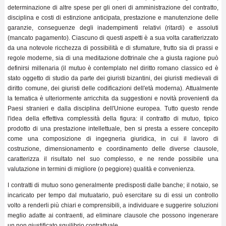
determinazione di altre spese per gli oneri di amministrazione del contratto,
disciplina e costi di estinzione anticipata, prestazione e manutenzione delle
garanzie, conseguenze degli inadempimenti relativi (ritardi) e assoluti
(mancato pagamento). Ciascuno di questi aspetti è a sua volta caratterizzato
da una notevole ricchezza di possibilità e di sfumature, frutto sia di prassi e
regole moderne, sia di una meditazione dottrinale che a giusta ragione può
definirsi millenaria (il mutuo è contemplato nel diritto romano classico ed è
stato oggetto di studio da parte dei giuristi bizantini, dei giuristi medievali di
diritto comune, dei giuristi delle codificazioni dell'età moderna). Attualmente
la tematica è ulteriormente arricchita da suggestioni e novità provenienti da
Paesi stranieri e dalla disciplina dell'Unione europea. Tutto questo rende
l'idea della effettiva complessità della figura: il contratto di mutuo, tipico
prodotto di una prestazione intellettuale, ben si presta a essere concepito
come una composizione di ingegneria giuridica, in cui il lavoro di
costruzione, dimensionamento e coordinamento delle diverse clausole,
caratterizza il risultato nel suo complesso, e ne rende possibile una
valutazione in termini di migliore (o peggiore) qualità e convenienza.
I contratti di mutuo sono generalmente predisposti dalle banche; il notaio, se
incaricato per tempo dal mutuatario, può esercitare su di essi un controllo
volto a renderli più chiari e comprensibili, a individuare e suggerire soluzioni
meglio adatte ai contraenti, ad eliminare clausole che possono ingenerare
un non giustificato squilibrio contrattuale.