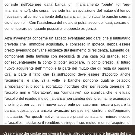
consiste nell'ottenere dalla banca un finanziamento "ponte" (o "pre-
finanziamento"), che copra il periodo tra la stipulazione del mutuo e il tempo
necessario al consolidamento della garanzia; ma non tutte le banche sono a
ciò disponibili. Con l'assistenza del notaio si potrà, secondo i casi, cercare di
contemperare per quanto possibile le opposte esigenze.
Altra avvertenza concerne un aspetto eventuale: può darsi che il mutuatario
preveda che l'immobile acquistato, e concesso in ipoteca, debba essere
presto rivenduto per varie esigenze (trasferimento di residenza, aumento dei
componenti della famiglia con necessità di una casa più grande, ecc.);
conseguentemente fa conto di poter accollare, in conto prezzo, al futuro
nuovo acquirente dell'immobile la parte del mutuo che gli resta da pagare.
Ora, a parte il fatto che 1) sull'accollo deve essere d'accordo anche
l'acquirente, e che, 2) a volte le banche pongono qualche ostacolo
all'operazione, bisogna soprattutto ricordare che, per regola generale, 3)
l'accollo non è "liberatorio", ma "cumulativo": ciò significa che, effettuato
l'accollo del residuo mutuo, la banca non cambia debitore, ma ne acquisisce
uno in più; per cui, se il nuovo acquirente per caso non riesce a pagare la
banca, questa potrà ancora avanzare pretese nei confronti dell'originario
mutuatario. Per questi motivi, la attuale prassi constata un minore ricorso
all'accollo: in sostanza il venditore estingue il suo mutuo, mentre l'acquirente,
se necessario, ne contrae uno nuovo in proprio. Anche su questo aspetto, il
Ci serviamo dei cookie per diversi fini, tra l'altro per consentire funzioni del sito
notaio può essere di aiuto, evidenziando le concrete alternative ed i relativi