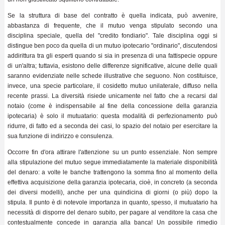
Se la struttura di base del contratto è quella indicata, può avvenire,
abbastanza di frequente, che il mutuo venga stipulato secondo una
disciplina speciale, quella del "credito fondiario". Tale disciplina oggi si
distingue ben poco da quella di un mutuo ipotecario "ordinario", discutendosi
addirittura tra gli esperti quando si sia in presenza di una fattispecie oppure
di un'altra; tuttavia, esistono delle differenze significative, alcune delle quali
saranno evidenziate nelle schede illustrative che seguono. Non costituisce,
invece, una specie particolare, il cosidetto mutuo unilaterale, diffuso nella
recente prassi. La diversità risiede unicamente nel fatto che a recarsi dal
notaio (come è indispensabile al fine della concessione della garanzia
ipotecaria) è solo il mutuatario: questa modalità di perfezionamento può
ridurre, di fatto ed a seconda dei casi, lo spazio del notaio per esercitare la
sua funzione di indirizzo e consulenza.
Occorre fin d'ora attirare l'attenzione su un punto essenziale. Non sempre
alla stipulazione del mutuo segue immediatamente la materiale disponibilità
del denaro: a volte le banche trattengono la somma fino al momento della
effettiva acquisizione della garanzia ipotecaria, cioè, in concreto (a seconda
dei diversi modelli), anche per una quindicina di giorni (o più) dopo la
stipula. Il punto è di notevole importanza in quanto, spesso, il mutuatario ha
necessità di disporre del denaro subito, per pagare al venditore la casa che
contestualmente concede in garanzia alla banca! Un possibile rimedio